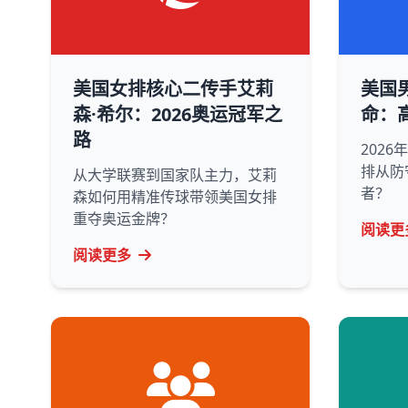
美国女排核心二传手艾莉
美国
森·希尔：2026奥运冠军之
命：
路
202
排从防
从大学联赛到国家队主力，艾莉
者？
森如何用精准传球带领美国女排
重夺奥运金牌？
阅读更
阅读更多